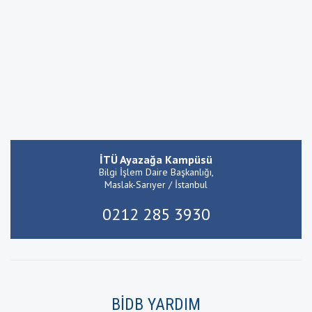
İTÜ Ayazağa Kampüsü
Bilgi İşlem Daire Başkanlığı,
Maslak-Sarıyer / İstanbul
0212 285 3930
BİDB YARDIM