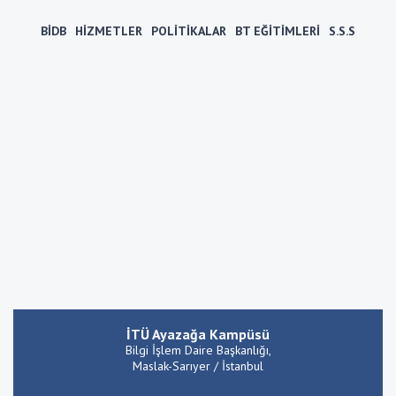
BİDB
HİZMETLER
POLİTİKALAR
BT EĞİTİMLERİ
S.S.S
İTÜ Ayazağa Kampüsü
Bilgi İşlem Daire Başkanlığı,
Maslak-Sarıyer / İstanbul