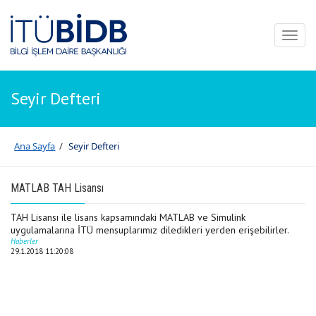
Toggl
naviga
Seyir Defteri
Ana Sayfa
/
Seyir Defteri
MATLAB TAH Lisansı
TAH Lisansı ile lisans kapsamındaki MATLAB ve Simulink
uygulamalarına İTÜ mensuplarımız diledikleri yerden erişebilirler.
Haberler
29.1.2018 11:20:08