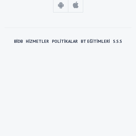
BİDB
HİZMETLER
POLİTİKALAR
BT EĞİTİMLERİ
S.S.S