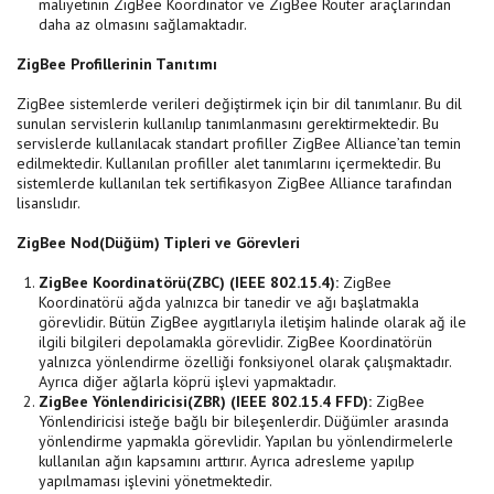
maliyetinin ZigBee Koordinatör ve ZigBee Router araçlarından
daha az olmasını sağlamaktadır.
ZigBee Profillerinin Tanıtımı
ZigBee sistemlerde verileri değiştirmek için bir dil tanımlanır. Bu dil
sunulan servislerin kullanılıp tanımlanmasını gerektirmektedir. Bu
servislerde kullanılacak standart profiller ZigBee Alliance’tan temin
edilmektedir. Kullanılan profiller alet tanımlarını içermektedir. Bu
sistemlerde kullanılan tek sertifikasyon ZigBee Alliance tarafından
lisanslıdır.
ZigBee Nod(Düğüm) Tipleri ve Görevleri
ZigBee Koordinatörü(ZBC) (IEEE 802.15.4):
ZigBee
Koordinatörü ağda yalnızca bir tanedir ve ağı başlatmakla
görevlidir. Bütün ZigBee aygıtlarıyla iletişim halinde olarak ağ ile
ilgili bilgileri depolamakla görevlidir. ZigBee Koordinatörün
yalnızca yönlendirme özelliği fonksiyonel olarak çalışmaktadır.
Ayrıca diğer ağlarla köprü işlevi yapmaktadır.
ZigBee Yönlendiricisi(ZBR) (IEEE 802.15.4 FFD):
ZigBee
Yönlendiricisi isteğe bağlı bir bileşenlerdir. Düğümler arasında
yönlendirme yapmakla görevlidir. Yapılan bu yönlendirmelerle
kullanılan ağın kapsamını arttırır. Ayrıca adresleme yapılıp
yapılmaması işlevini yönetmektedir.