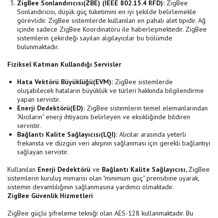
ZigBee Sonlandırıcısı(ZBE) (IEEE 802.15.4 RFD):
ZigBee
Sonlandırıcısı, düşük güç tüketimini en iyi şekilde belirlemekle
görevlidir. ZigBee sistemlerde kullanılan en pahalı alet tipidir. Ağ
içinde sadece ZigBee Koordinatörü ile haberleşmektedir. ZigBee
sistemlerin çekirdeği sayılan algılayıcılar bu bölümde
bulunmaktadır.
Fiziksel Katman Kullandığı Servisler
Hata Vektörü Büyüklüğü(EVM):
ZigBee sistemlerde
oluşabilecek hataların büyüklük ve türleri hakkında bilgilendirme
yapan servistir.
Enerji Dedektörü(ED):
ZigBee sistemlerin temel elemanlarından
"Alıcıların" enerji ihtiyacını belirleyen ve eksikliğinde bildiren
servistir.
Bağlantı Kalite Sağlayıcısı(LQI):
Alıcılar arasında yeterli
frekansta ve düzgün veri akışının sağlanması için gerekli bağlantıyı
sağlayan servistir.
Kullanılan
Enerji Dedektörü
ve
Bağlantı Kalite Sağlayıcısı,
ZigBee
sistemlerin kuruluş mimarisi olan "minimum güç" prensibine uyarak,
sistemin devamlılığının sağlanmasına yardımcı olmaktadır.
ZigBee Güvenlik Hizmetleri
ZigBee güçlü şifreleme tekniği olan AES-128 kullanmaktadır. Bu