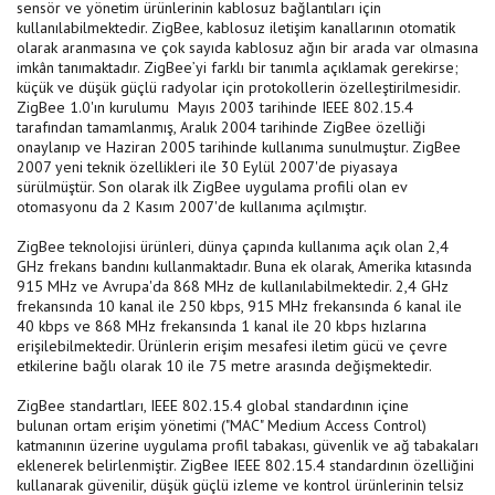
sensör ve yönetim ürünlerinin kablosuz bağlantıları için
kullanılabilmektedir. ZigBee, kablosuz iletişim kanallarının otomatik
olarak aranmasına ve çok sayıda kablosuz ağın bir arada var olmasına
imkân tanımaktadır. ZigBee’yi farklı bir tanımla açıklamak gerekirse;
küçük ve düşük güçlü radyolar için protokollerin özelleştirilmesidir.
ZigBee 1.0'ın kurulumu Mayıs 2003 tarihinde IEEE 802.15.4
tarafından tamamlanmış, Aralık 2004 tarihinde ZigBee özelliği
onaylanıp ve Haziran 2005 tarihinde kullanıma sunulmuştur. ZigBee
2007 yeni teknik özellikleri ile 30 Eylül 2007'de piyasaya
sürülmüştür. Son olarak ilk ZigBee uygulama profili olan ev
otomasyonu da 2 Kasım 2007'de kullanıma açılmıştır.
ZigBee teknolojisi ürünleri, dünya çapında kullanıma açık olan 2,4
GHz frekans bandını kullanmaktadır. Buna ek olarak, Amerika kıtasında
915 MHz ve Avrupa'da 868 MHz de kullanılabilmektedir. 2,4 GHz
frekansında 10 kanal ile 250 kbps, 915 MHz frekansında 6 kanal ile
40 kbps ve 868 MHz frekansında 1 kanal ile 20 kbps hızlarına
erişilebilmektedir. Ürünlerin erişim mesafesi iletim gücü ve çevre
etkilerine bağlı olarak 10 ile 75 metre arasında değişmektedir.
ZigBee standartları, IEEE 802.15.4 global standardının içine
bulunan ortam erişim yönetimi ("MAC" Medium Access Control)
katmanının üzerine uygulama profil tabakası, güvenlik ve ağ tabakaları
eklenerek belirlenmiştir. ZigBee IEEE 802.15.4 standardının özelliğini
kullanarak güvenilir, düşük güçlü izleme ve kontrol ürünlerinin telsiz