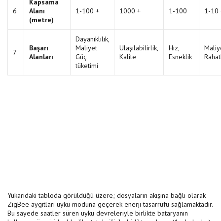
Kapsama
6
Alanı
1-100 +
1000 +
1-100
1-10
(metre)
Dayanıklılık,
Başarı
Maliyet
Ulaşılabilirlik,
Hız,
Maliy
7
Alanları
Güç
Kalite
Esneklik
Rahat
tüketimi
Yukarıdaki tabloda görüldüğü üzere; dosyaların akışına bağlı olarak
ZigBee aygıtları uyku moduna geçerek enerji tasarrufu sağlamaktadır.
Bu sayede saatler süren uyku devreleriyle birlikte bataryanın