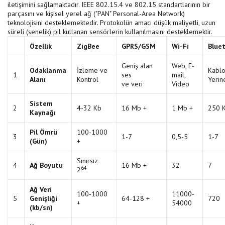
iletişimini sağlamaktadır. IEEE 802.15.4 ve 802.15 standartlarının bir
parçasını ve kişisel yerel ağ ("PAN" Personal-Area Network)
teknolojisini desteklemektedir. Protokolün amacı düşük maliyetli, uzun
süreli (senelik) pil kullanan sensörlerin kullanılmasını desteklemektir.
Özellik
ZigBee
GPRS/GSM
Wi-Fi
Blue
Geniş alan
Web, E-
Odaklanma
İzleme ve
Kabl
1
ses
mail,
Alanı
Kontrol
Yeri
ve veri
Video
Sistem
2
4-32 Kb
16 Mb +
1 Mb +
250 
Kaynağı
Pil Ömrü
100-1000
3
1-7
0,5-5
1-7
(Gün)
+
Sınırsız
4
Ağ Boyutu
16 Mb +
32
7
64
2
Ağ Veri
100-1000
11000-
5
Genişliği
64-128 +
720
+
54000
(kb/sn)