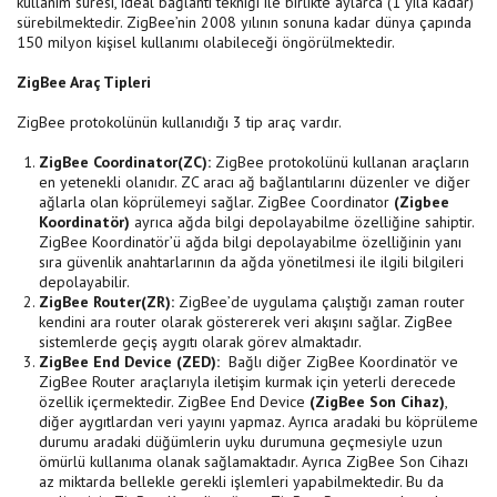
kullanım süresi, ideal bağlantı tekniği ile birlikte aylarca (1 yıla kadar)
sürebilmektedir. ZigBee’nin 2008 yılının sonuna kadar dünya çapında
150 milyon kişisel kullanımı olabileceği öngörülmektedir.
ZigBee Araç Tipleri
ZigBee protokolünün kullanıdığı 3 tip araç vardır.
ZigBee Coordinator(ZC):
ZigBee protokolünü kullanan araçların
en yetenekli olanıdır. ZC aracı ağ bağlantılarını düzenler ve diğer
ağlarla olan köprülemeyi sağlar. ZigBee Coordinator
(Zigbee
Koordinatör)
ayrıca ağda bilgi depolayabilme özelliğine sahiptir.
ZigBee Koordinatör’ü ağda bilgi depolayabilme özelliğinin yanı
sıra güvenlik anahtarlarının da ağda yönetilmesi ile ilgili bilgileri
depolayabilir.
ZigBee Router(ZR):
ZigBee’de uygulama çalıştığı zaman router
kendini ara router olarak göstererek veri akışını sağlar. ZigBee
sistemlerde geçiş aygıtı olarak görev almaktadır.
ZigBee End Device (ZED):
Bağlı diğer ZigBee Koordinatör ve
ZigBee Router araçlarıyla iletişim kurmak için yeterli derecede
özellik içermektedir. ZigBee End Device
(ZigBee Son Cihaz)
,
diğer aygıtlardan veri yayını yapmaz. Ayrıca aradaki bu köprüleme
durumu aradaki düğümlerin uyku durumuna geçmesiyle uzun
ömürlü kullanıma olanak sağlamaktadır. Ayrıca ZigBee Son Cihazı
az miktarda bellekle gerekli işlemleri yapabilmektedir. Bu da