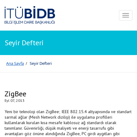
Toggl
naviga
Seyir Defteri
Ana Sayfa
/
Seyir Defteri
ZigBee
Eyl 07, 2013
Yeni bir teknoloji olan ZigBee; IEEE 802.15.4 altyapısında ve standart
sarmal ağlar (Mesh Network dizilişi) ile uygulama profilleri
kullanılarak kurulan kısa mesafe kablosuz ağ standardı olarak
tanımlanır. Güvenirliği, düşük maliyeti ve enerji tasarrufu gibi
avantajları göz önüne alındığında ZigBee, PC girdi aygıtları gibi