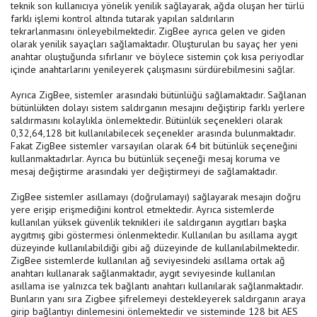
teknik son kullanıcıya yönelik yenilik sağlayarak, ağda oluşan her türlü
farklı işlemi kontrol altında tutarak yapılan saldırıların
tekrarlanmasını önleyebilmektedir. ZigBee ayrıca gelen ve giden
olarak yenilik sayaçları sağlamaktadır. Oluşturulan bu sayaç her yeni
anahtar oluştuğunda sıfırlanır ve böylece sistemin çok kısa periyodlar
içinde anahtarlarını yenileyerek çalışmasını sürdürebilmesini sağlar.
Ayrıca ZigBee, sistemler arasındaki bütünlüğü sağlamaktadır. Sağlanan
bütünlükten dolayı sistem saldırganın mesajını değiştirip farklı yerlere
saldırmasını kolaylıkla önlemektedir. Bütünlük seçenekleri olarak
0,32,64,128 bit kullanılabilecek seçenekler arasında bulunmaktadır.
Fakat ZigBee sistemler varsayılan olarak 64 bit bütünlük seçeneğini
kullanmaktadırlar. Ayrıca bu bütünlük seçeneği mesaj koruma ve
mesaj değiştirme arasındaki yer değiştirmeyi de sağlamaktadır.
ZigBee sistemler asıllamayı (doğrulamayı) sağlayarak mesajın doğru
yere erişip erişmediğini kontrol etmektedir. Ayrıca sistemlerde
kullanılan yüksek güvenlik teknikleri ile saldırganın aygıtları başka
aygıtmış gibi göstermesi önlenmektedir. Kullanılan bu asıllama aygıt
düzeyinde kullanılabildiği gibi ağ düzeyinde de kullanılabilmektedir.
ZigBee sistemlerde kullanılan ağ seviyesindeki asıllama ortak ağ
anahtarı kullanarak sağlanmaktadır, aygıt seviyesinde kullanılan
asıllama ise yalnızca tek bağlantı anahtarı kullanılarak sağlanmaktadır.
Bunların yanı sıra Zigbee şifrelemeyi destekleyerek saldırganın araya
girip bağlantıyı dinlemesini önlemektedir ve sisteminde 128 bit AES