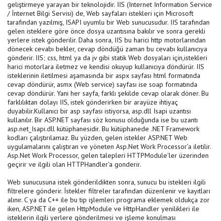
geliştirmeye yarayan bir teknolojidir. IIS (Internet Information Service
/ İnternet Bilgi Servisi) de, Web sayfaları istekleri için Microsoft
tarafından yazılmış, ISAPI uyumlu bir Web sunucusudur. IIS tarafından
gelen isteklere göre önce dosya uzantısına bakılır ve sonra gerekli
yerlere istek gönderilir. Daha sonra, IIS bu harici http motorlarından
dönecek cevabı bekler, cevap döndüğü zaman bu cevabı kullanıcıya
gönderir. IIS; css, html ya da jv gibi statik Web dosyaları için,istekleri
harici motorlara iletmez ve kendisi okuyup kullanıcıya döndürür. IIS
isteklerinin iletilmesi aşamasında bir aspx sayfası html formatında
cevap döndürür, asmx (Web service) sayfası ise soap formatında
cevap döndürür. Yani her sayfa, farklı şekilde cevap olarak döner. Bu
farklılıktan dolayı IIS, istek gönderirken bir arayüze ihtiyaç
duyabilir.Kullanıcı bir asp sayfası istiyorsa, asp.dll Isapi uzantısı
kullanılır. Bir ASP.NET sayfası söz konusu olduğunda ise bu uzantı
asp.net_Isapi.dll kütüphanesidir. Bu kütüphanede .NET Framework
kodları çalıştırılamaz. Bu yüzden, gelen istekler ASP.NET Web
uygulamalarını çalıştıran ve yöneten Asp.Net Work Processor’a iletilir.
Asp.Net Work Processor, gelen talepleri HTTPModule'ler üzerinden
geçirir ve ilgili olan HTTPHandler'a gonderir.
Web sunucusuna istek gönderildikten sonra, sunucu bu istekleri ilgili
filtrelere gönderir. İstekler filtreler tarafından düzenlenir ve kayıtları
alınır. C ya da C++ ile bu tip işlemleri programa eklemek oldukça zor
iken, ASP.NET ile gelen HttpModule ve HttpHandler yenilikleri ile
isteklerin ilgili yerlere gönderilmesi ve işleme konulması