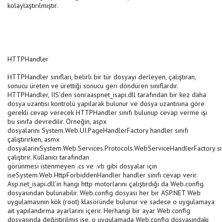
kolaylaştırılmıştır.
HTTPHandler
HTTPHandler sınıfları, belirli bir tür dosyayı derleyen, çalıştıran,
sonucu üreten ve ürettiği sonucu geri döndüren sınıflardır.
HTTPHandler, IIS’den sonraaspnet_isapi.dll tarafından bir kez daha
dosya uzantısı kontrolü yapılarak bulunur ve dosya uzantısına göre
gerekli cevap verecek HTTPHandler sınıfı bulunup cevap verme işi
bu sınıfa devredilir. Örneğin, aspx
dosyalarını System.Web.UI.PageHandlerFactory handler sınıfı
çalıştırırken, asmx
dosyalarınıSystem.Web.Services.Protocols.WebServiceHandlerFactory sın
çalıştırır. Kullanıcı tarafından
görünmesi istenmeyen .cs ve .vb gibi dosyalar için
iseSystem.Web.HttpForbiddenHandler handler sınıfı cevap verir.
Asp.net_isapi.dll’in hangi http motorlarını çalıştırdığı da Web.config
dosyasından bulunabilir. Web.config dosyası her bir ASP.NET Web
uygulamasının kök (root) klasöründe bulunur ve sadece o uygulamaya
ait yapılandırma ayarlarını içerir. Herhangi bir ayar Web.config
dosyasında değiştirilmiş ise, o uygulamada Web.config dosyasındaki