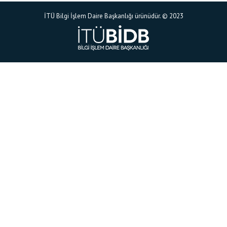
İTÜ Bilgi İşlem Daire Başkanlığı ürünüdür. © 2023