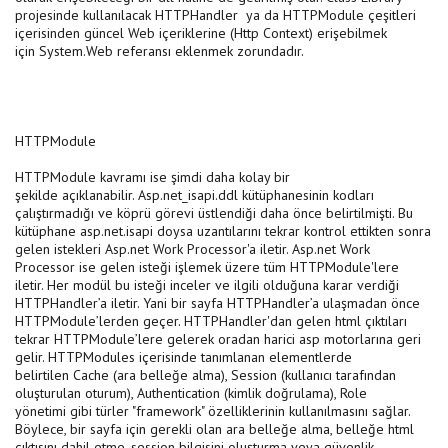
projesinde kullanılacak HTTPHandler ya da HTTPModule çeşitleri
içerisinden güncel Web içeriklerine (Http Context) erişebilmek
için System.Web referansı eklenmek zorundadır.
HTTPModule
HTTPModule kavramı ise şimdi daha kolay bir
şekilde açıklanabilir. Asp.net_isapi.ddl kütüphanesinin kodları
çalıştırmadığı ve köprü görevi üstlendiği daha önce belirtilmişti. Bu
kütüphane asp.net.isapi doysa uzantılarını tekrar kontrol ettikten sonra
gelen istekleri Asp.net Work Processor'a iletir. Asp.net Work
Processor ise gelen isteği işlemek üzere tüm HTTPModule'lere
iletir. Her modül bu isteği inceler ve ilgili olduğuna karar verdiği
HTTPHandler’a iletir. Yani bir sayfa HTTPHandler’a ulaşmadan önce
HTTPModule’lerden geçer. HTTPHandler'dan gelen html çıktıları
tekrar HTTPModule’lere gelerek oradan harici asp motorlarına geri
gelir. HTTPModules içerisinde tanımlanan elementlerde
belirtilen Cache (ara belleğe alma), Session (kullanıcı tarafından
oluşturulan oturum), Authentication (kimlik doğrulama), Role
yönetimi gibi türler "framework" özelliklerinin kullanılmasını sağlar.
Böylece, bir sayfa için gerekli olan ara belleğe alma, belleğe html
çıktısını dahil etme, session bilgisini oluşturma veya güvenlik