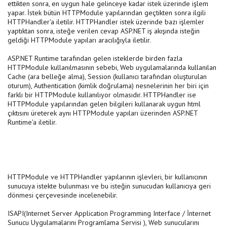
ettikten sonra, en uygun hale gelinceye kadar istek üzerinde işlem
yapar. İstek bütün HTTPModule yapılarından geçtikten sonra ilgili
HTTPHandler'a iletilir. HTTPHandler istek üzerinde bazı işlemler
yaptıktan sonra, isteğe verilen cevap ASP.NET iş akışında isteğin
geldiği HTTPModule yapıları aracılığıyla iletilir.
ASP.NET Runtime tarafından gelen isteklerde birden fazla
HTTPModule kullanılmasının sebebi, Web uygulamalarında kullanılan
Cache (ara belleğe alma), Session (kullanıcı tarafından oluşturulan
oturum), Authentication (kimlik doğrulama) nesnelerinin her biri için
farklı bir HTTPModule kullanılıyor olmasıdır. HTTPHandler ise
HTTPModule yapılarından gelen bilgileri kullanarak uygun html
çıktısını üreterek aynı HTTPModule yapıları üzerinden ASP.NET
Runtime'a iletilir.
HTTPModule ve HTTPHandler yapılarının işlevleri, bir kullanıcının
sunucuya istekte bulunması ve bu isteğin sunucudan kullanıcıya geri
dönmesi çerçevesinde incelenebilir.
ISAPI(Internet Server Application Programming Interface / İnternet
Sunucu Uygulamalarını Programlama Servisi ), Web sunucularını