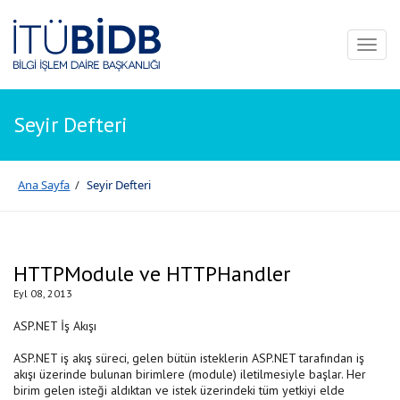
Toggl
naviga
Seyir Defteri
Ana Sayfa
/
Seyir Defteri
HTTPModule ve HTTPHandler
Eyl 08, 2013
ASP.NET İş Akışı
ASP.NET iş akış süreci, gelen bütün isteklerin ASP.NET tarafından iş
akışı üzerinde bulunan birimlere (module) iletilmesiyle başlar. Her
birim gelen isteği aldıktan ve istek üzerindeki tüm yetkiyi elde