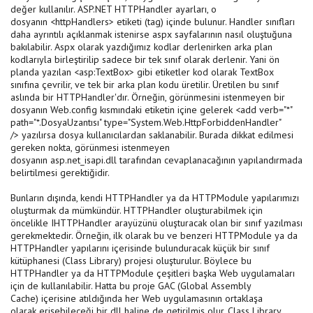
değer kullanılır. ASP.NET HTTPHandler ayarları, o
dosyanın <httpHandlers> etiketi (tag) içinde bulunur. Handler sınıfları
daha ayrıntılı açıklanmak istenirse aspx sayfalarının nasıl oluştuğuna
bakılabilir. Aspx olarak yazdığımız kodlar derlenirken arka plan
kodlarıyla birleştirilip sadece bir tek sınıf olarak derlenir. Yani ön
planda yazılan <asp:TextBox> gibi etiketler kod olarak TextBox
sınıfına çevrilir, ve tek bir arka plan kodu üretilir. Üretilen bu sınıf
aslında bir HTTPHandler'dır. Örneğin, görünmesini istenmeyen bir
dosyanın Web.config kısmındaki etiketin içine gelerek <add verb="*"
path="*.DosyaUzantısı" type="System.Web.HttpForbiddenHandler"
/> yazılırsa dosya kullanıcılardan saklanabilir. Burada dikkat edilmesi
gereken nokta, görünmesi istenmeyen
dosyanın asp.net_isapi.dll tarafından cevaplanacağının yapılandırmada
belirtilmesi gerektiğidir.
Bunların dışında, kendi HTTPHandler ya da HTTPModule yapılarımızı
oluşturmak da mümkündür. HTTPHandler oluşturabilmek için
öncelikle IHTTPHandler arayüzünü oluşturacak olan bir sınıf yazılması
gerekmektedir. Örneğin, ilk olarak bu ve benzeri HTTPModule ya da
HTTPHandler yapılarını içerisinde bulunduracak küçük bir sınıf
kütüphanesi (Class Library) projesi oluşturulur. Böylece bu
HTTPHandler ya da HTTPModule çeşitleri başka Web uygulamaları
için de kullanılabilir. Hatta bu proje GAC (Global Assembly
Cache) içerisine atıldığında her Web uygulamasının ortaklaşa
olarak erişebileceği bir dll haline de getirilmiş olur. Class Library