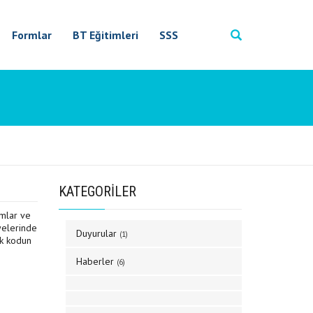
Formlar
BT Eğitimleri
SSS
KATEGORİLER
ımlar ve
nyelerinde
Duyurular
(1)
ek kodun
Haberler
(6)