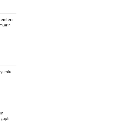
lemlerin
mlarını
 uyumlu
ın
çaplı