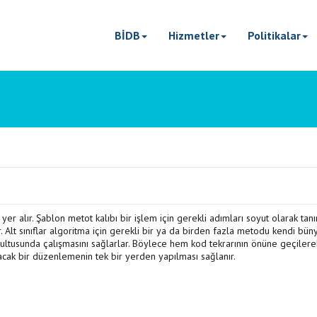
BİDB
Hizmetler
Politikalar
yer alır. Şablon metot kalıbı bir işlem için gerekli adımları soyut olarak tan
r. Alt sınıflar algoritma için gerekli bir ya da birden fazla metodu kendi bü
rultusunda çalışmasını sağlarlar. Böylece hem kod tekrarının önüne geçiler
lacak bir düzenlemenin tek bir yerden yapılması sağlanır.