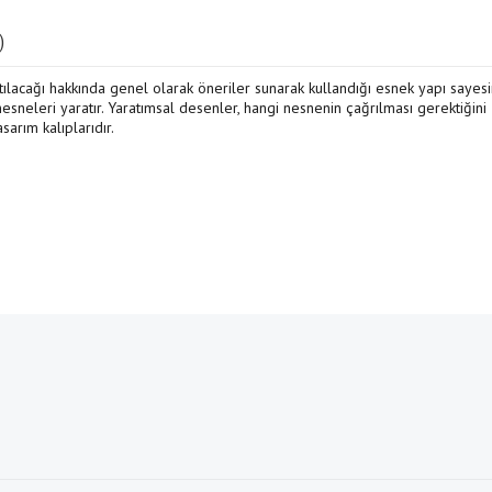
)
ratılacağı hakkında genel olarak öneriler sunarak kullandığı esnek yapı sayes
sneleri yaratır. Yaratımsal desenler, hangi nesnenin çağrılması gerektiğini
arım kalıplarıdır.