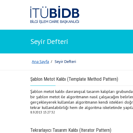
Seyir Defteri
Ana Sayfa
/
Seyir Defteri
Şablon Metot Kalıbı (Template Method Pattern)
Şablon metot kalıbı davranışsal tasarım kalıpları grubunda 
bir şablon metot ile algoritmanın nasıl çalışacağını belirle
gerçekleyerek kullanılan algoritmanın kendi istekleri doğ
tekrar kullanılabilirliği hem de algoritma iskeletinde yapı
8.9.2013 15:27:32
Tekrarlayıcı Tasarım Kalıbı (Iterator Pattern)