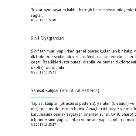
Tekrarlayıcı tasarım kalıbı; birleşik bir nesnenin bileşenle
sağlar.
8.9.2013 15:26:40
Sınıf Diyagramları
Sınıf tanımları yapılırken genel olarak kullanılan bir kalıp 
ilk bölmede sınıfın adı yer alır. Sınıflara isim verirken, her 
çeşitli özellikleri (attributes) olabilir ve bunlar dikdörtgen
özelliği de olabilir.
8.9.2013 15:25:38
Yapısal Kalıplar (Structural Patterns)
Yapısal kalıplar (Structural patterns), yaratım (creation) ve
oluşturan modellerden biridir. Amaçları itibariyle yapısal ka
kurulmasına olanak sağlayan öneriler sunar. C# (C Sharp) 
içlerinde sınıf yapı kalıpları ve nesne yapı kalıpları olmak ü
8.9.2013 15:25:17