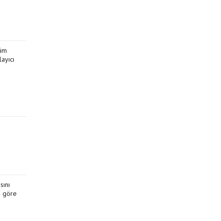
züm
layıcı
sını
e göre