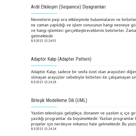
Ardıl Etkileşim (Sequence) Diyagramları
Nesnelerin peşi sıra etkileşimde bulunmalarını ve birbirl
ne zaman yapıldığı ve işlem sonucunun hangi nesneye gön
ve hangi işlemleri gerçekleştireceklerini belirlerler. Za
gelmektedir.
8.9.2013 15:24:55
Adaptör Kalıp (Adapter Pattern)
Adaptör Kalıp, sadece bir sınıfa özel olan arayüzleri diğer
olmayan arayüzler sebebiyle birbirleri ile çalışamayan sınıf
8.9.2013 15:24:28
Birleşik Modelleme Dili (UML)
Yazılım teknolojisi geliştikçe, donanım ve yazılım iç içe g
yazdığı programlar da büyümektedir. Yazılan programlar 
projeler için nerdeyse imkansız hale gelmektedir. Bu yüzd
8.9.2013 15:24:14