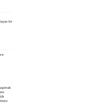
layan bir
are
laşılmak
nır.
lük
ilmesi