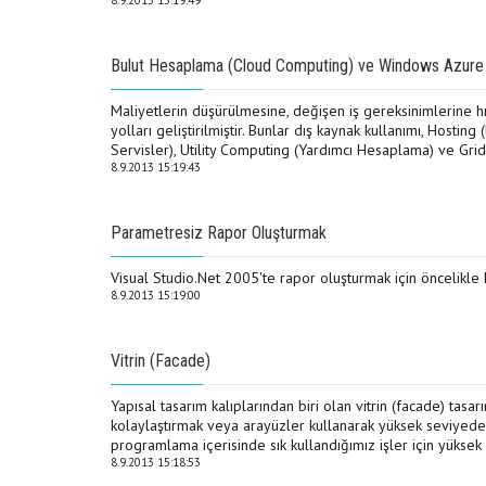
8.9.2013 15:19:49
Bulut Hesaplama (Cloud Computing) ve Windows Azure
Maliyetlerin düşürülmesine, değişen iş gereksinimlerine h
yolları geliştirilmiştir. Bunlar dış kaynak kullanımı, Hosti
Servisler), Utility Computing (Yardımcı Hesaplama) ve Gri
8.9.2013 15:19:43
Parametresiz Rapor Oluşturmak
Visual Studio.Net 2005'te rapor oluşturmak için öncelikle F
8.9.2013 15:19:00
Vitrin (Facade)
Yapısal tasarım kalıplarından biri olan vitrin (facade) tasar
kolaylaştırmak veya arayüzler kullanarak yüksek seviyedeki
programlama içerisinde sık kullandığımız işler için yüksek 
8.9.2013 15:18:53