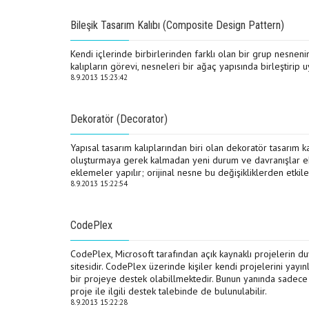
Bileşik Tasarım Kalıbı (Composite Design Pattern)
Kendi içlerinde birbirlerinden farklı olan bir grup nesnenin
kalıpların görevi, nesneleri bir ağaç yapısında birleştirip
8.9.2013 15:23:42
Dekoratör (Decorator)
Yapısal tasarım kalıplarından biri olan dekoratör tasarım k
oluşturmaya gerek kalmadan yeni durum ve davranışlar ekle
eklemeler yapılır; orijinal nesne bu değişikliklerden etki
8.9.2013 15:22:54
CodePlex
CodePlex, Microsoft tarafından açık kaynaklı projelerin du
sitesidir. CodePlex üzerinde kişiler kendi projelerini yay
bir projeye destek olabillmektedir. Bunun yanında sadece va
proje ile ilgili destek talebinde de bulunulabilir.
8.9.2013 15:22:28