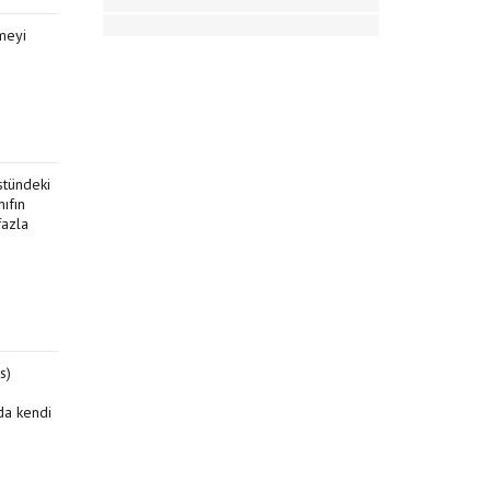
lmeyi
üstündeki
nıfın
fazla
s)
da kendi