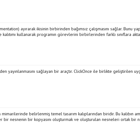
ntation) ayırarak ikisinin birbirinden bağımsız çalışmasını sağlar. Bunu ya
alıtımı kullanarak programın görevlerini birbirlerinden farklı sınıflara aktar
 yayınlanmasını sağlayan bir araçtır. ClickOnce ile birlikte geliştirilen u
m mimarilerinde belirlenmiş temel tasarım kalıplarından biridir. Bu kalıbın am
r bir nesnenin bir kopyasını oluşturmak ve oluşturulan nesneleri ortak bir 