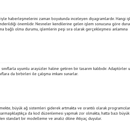
eriyle haberleşmelerini zaman boyutunda inceleyen diyagramlardır. Hangi iş
derildiği önemlidir. Nesneler kendilerine gelen işlem sonucuna göre duru
mana bağlı olma durumu, işlemlerin peşi sıra olarak gerçekleşmesi anlamına
 sınıflarla uyumlu arayüzler haline getiren bir tasarım kalıbıdır. Adaptörler
lara da birbirleri ile çalışma imkanı sunarlar.
irmekte, büyük ağ sistemleri giderek artmakta ve orantılı olarak programcılar
karmaşıklaştıkça da kod düzenlemesi yapmak zor olmakta, hatta bazı büyük 
en standart bir modelleme ve analiz diline ihtiyaç duyulur.