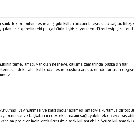
 sanki tek bir bütün nesneymiş gibi kullanılmasını bileşik kalıp sağlar. Bileşi
 uygulamanın genelindeki parça bütün ilişkisini yeniden düzenleyip şekillendi
alıbının temel amacı, var olan nesneye, çalışma zamanında, başka sınıflar
mektir. dekoratör kalıbında nesne oluşturularak üzerinde birtakım değişikl
lenmez.
yurulması, yayınlanması ve katkı sağlanabilmesi amacıyla kurulmuş bir toplu
ınlayabilmekte ve başkalarının destek olmasını sağlayabilmekte veya başlatı
rolan projeler indirilerek ücretsiz olarak kullanılabilir. Ayrıca kullanmak i