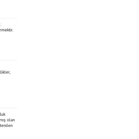
k
rmektir.
ikler,
luk
lmış olan
stenilen