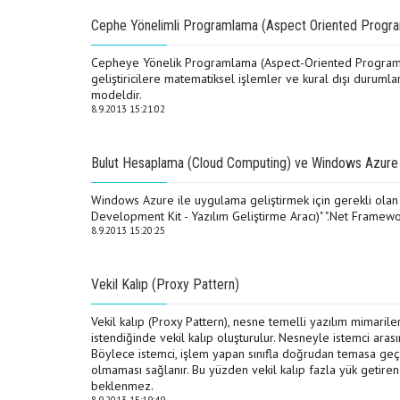
Cephe Yönelimli Programlama (Aspect Oriented Progr
Cepheye Yönelik Programlama (Aspect-Oriented Programm
geliştiricilere matematiksel işlemler ve kural dışı durumlar
modeldir.
8.9.2013 15:21:02
Bulut Hesaplama (Cloud Computing) ve Windows Azure
Windows Azure ile uygulama geliştirmek için gerekli olan
Development Kit - Yazılım Geliştirme Aracı)" ".Net Framewo
8.9.2013 15:20:25
Vekil Kalıp (Proxy Pattern)
Vekil kalıp (Proxy Pattern), nesne temelli yazılım mimarile
istendiğinde vekil kalıp oluşturulur. Nesneyle istemci aras
Böylece istemci, işlem yapan sınıfla doğrudan temasa ge
olmaması sağlanır. Bu yüzden vekil kalıp fazla yük getiren i
beklenmez.