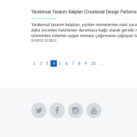
Yaratımsal Tasarım Kalıpları (Creational Design Patterns
Yaratımsal tasarım kalıpları, yazılım nesnelerinin nasıl ya
daha önceden belirlenen durumlara bağlı olarak gerekli ne
izlemeden sistemin uygun nesneyi çağırmasını sağlayan tas
8.9.2013 15:18:12
1
2
3
4
5
6
7
8
9
10
...