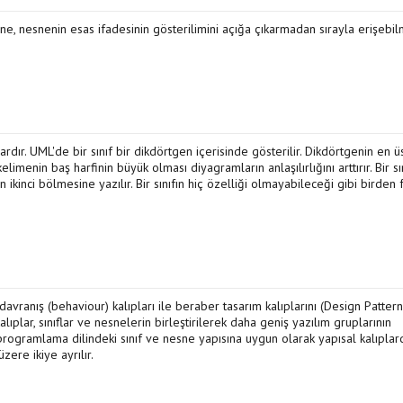
rine, nesnenin esas ifadesinin gösterilimini açığa çıkarmadan sırayla erişebi
vardır. UML'de bir sınıf bir dikdörtgen içerisinde gösterilir. Dikdörtgenin en 
kelimenin baş harfinin büyük olması diyagramların anlaşılırlığını arttırır. Bir sı
in ikinci bölmesine yazılır. Bir sınıfın hiç özelliği olmayabileceği gibi birden 
 davranış (behaviour) kalıpları ile beraber tasarım kalıplarını (Design Pattern
lıplar, sınıflar ve nesnelerin birleştirilerek daha geniş yazılım gruplarının
programlama dilindeki sınıf ve nesne yapısına uygun olarak yapısal kalıplar
zere ikiye ayrılır.