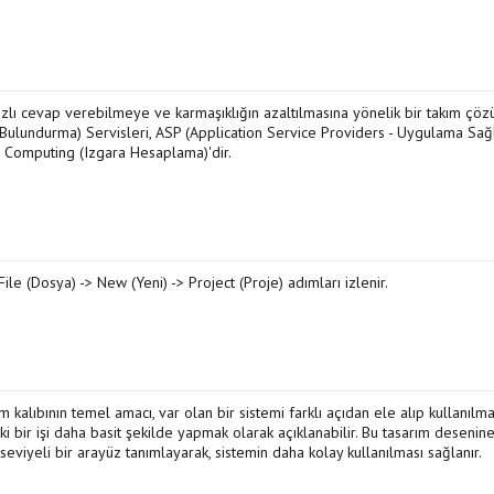
ızlı cevap verebilmeye ve karmaşıklığın azaltılmasına yönelik bir takım çö
ng (Bulundurma) Servisleri, ASP (Application Service Providers - Uygulama Sağ
d Computing (Izgara Hesaplama)'dir.
ile (Dosya) -> New (Yeni) -> Project (Proje) adımları izlenir.
ım kalıbının temel amacı, var olan bir sistemi farklı açıdan ele alıp kullanılma
 bir işi daha basit şekilde yapmak olarak açıklanabilir. Bu tasarım desenin
seviyeli bir arayüz tanımlayarak, sistemin daha kolay kullanılması sağlanır.