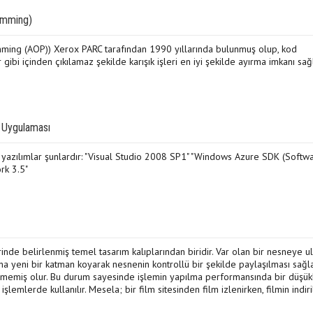
amming)
ing (AOP)) Xerox PARC tarafından 1990 yıllarında bulunmuş olup, kod
 gibi içinden çıkılamaz şekilde karışık işleri en iyi şekilde ayırma imkanı sağ
 Uygulaması
 yazılımlar şunlardır: "Visual Studio 2008 SP1" "Windows Azure SDK (Softw
rk 3.5"
rinde belirlenmiş temel tasarım kalıplarından biridir. Var olan bir nesneye u
ına yeni bir katman koyarak nesnenin kontrollü bir şekilde paylaşılması sağla
çmemiş olur. Bu durum sayesinde işlemin yapılma performansında bir düşük
şlemlerde kullanılır. Mesela; bir film sitesinden film izlenirken, filmin indir