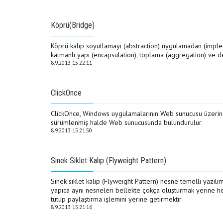
Köprü(Bridge)
Köprü kalıp soyutlamayı (abstraction) uygulamadan (impleme
katmanlı yapı (encapsulation), toplama (aggregation) ve de k
8.9.2013 15:22:11
ClickOnce
ClickOnce, Windows uygulamalarının Web sunucusu üzerinden
sürümlenmiş halde Web sunucusunda bulundurulur.
8.9.2013 15:21:50
Sinek Siklet Kalıp (Flyweight Pattern)
Sinek sıklet kalıp (Flyweight Pattern) nesne temelli yazılı
yapıca aynı nesneleri bellekte çokça oluşturmak yerine he
tutup paylaştırma işlemini yerine getirmektir.
8.9.2013 15:21:16