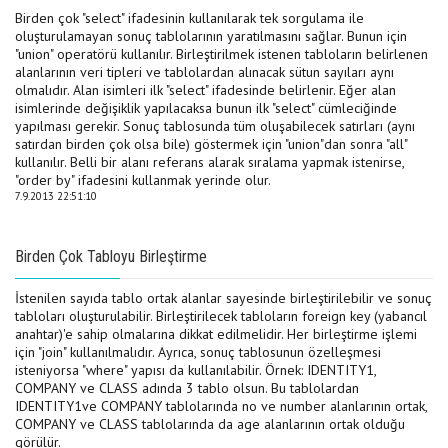
Birden çok "select" ifadesinin kullanılarak tek sorgulama ile
oluşturulamayan sonuç tablolarının yaratılmasını sağlar. Bunun için
"union" operatörü kullanılır. Birleştirilmek istenen tabloların belirlenen
alanlarının veri tipleri ve tablolardan alınacak sütun sayıları aynı
olmalıdır. Alan isimleri ilk "select" ifadesinde belirlenir. Eğer alan
isimlerinde değişiklik yapılacaksa bunun ilk "select" cümleciğinde
yapılması gerekir. Sonuç tablosunda tüm oluşabilecek satırları (aynı
satırdan birden çok olsa bile) göstermek için "union"dan sonra "all"
kullanılır. Belli bir alanı referans alarak sıralama yapmak istenirse,
"order by" ifadesini kullanmak yerinde olur.
7.9.2013 22:51:10
Birden Çok Tabloyu Birleştirme
İstenilen sayıda tablo ortak alanlar sayesinde birleştirilebilir ve sonuç
tabloları oluşturulabilir. Birleştirilecek tabloların foreign key (yabancıl
anahtar)'e sahip olmalarına dikkat edilmelidir. Her birleştirme işlemi
için "join" kullanılmalıdır. Ayrıca, sonuç tablosunun özelleşmesi
isteniyorsa "where" yapısı da kullanılabilir. Örnek: IDENTITY1,
COMPANY ve CLASS adında 3 tablo olsun. Bu tablolardan
IDENTITY1ve COMPANY tablolarında no ve number alanlarının ortak,
COMPANY ve CLASS tablolarında da age alanlarının ortak olduğu
görülür.