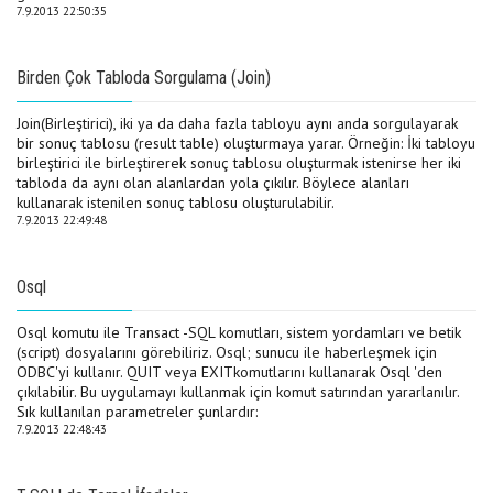
7.9.2013 22:50:35
Birden Çok Tabloda Sorgulama (Join)
Join(Birleştirici), iki ya da daha fazla tabloyu aynı anda sorgulayarak
bir sonuç tablosu (result table) oluşturmaya yarar. Örneğin: İki tabloyu
birleştirici ile birleştirerek sonuç tablosu oluşturmak istenirse her iki
tabloda da aynı olan alanlardan yola çıkılır. Böylece alanları
kullanarak istenilen sonuç tablosu oluşturulabilir.
7.9.2013 22:49:48
Osql
Osql komutu ile Transact -SQL komutları, sistem yordamları ve betik
(script) dosyalarını görebiliriz. Osql; sunucu ile haberleşmek için
ODBC'yi kullanır. QUIT veya EXITkomutlarını kullanarak Osql 'den
çıkılabilir. Bu uygulamayı kullanmak için komut satırından yararlanılır.
Sık kullanılan parametreler şunlardır:
7.9.2013 22:48:43