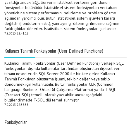
yazıldığı andaki SQL Server’ın istatiksel verilerini geri dönen
fonsiyonlar bütünüdür. İstatistiksel sistem fonksiyonları veritabanı
yöneticisine sistem performansını belirleme ve problem çözme
açısından yardımcı olur. Bütün istatistiksel sistem işlevleri kararlı
değildir (nondeterministic), yani aynı girdilerin girilmesine rağmen
farklı çıktılar dönerler. İstatistiksel sistem fonksiyonları şunlardır:
7.9.2013 22:41:12
Kullanıcı Tanımlı Fonksiyonlar (User Defined Functions)
Kullanıcı Tanımlı Fonksiyonlar (User Defined Functions), yerleşik SQL
fonksiyonları dışında kullanıcılar tarafından oluşturulan ilişkisel veri
tabanı nesneleridir. SQL Server 2000 ile birlikte gelen Kullanıcı
Tanımlı Fonksiyon oluşturma işlemi, tek bir değer veya tablo
döndürmek için kullanılabilir. Bu tür fonksiyonlar CLR (Common
Language Runtime - Ortak Dil Çalıştırma Platformu) ya da T-SQL
(Transact-SQL) temelli olarak yazılabilir ancak aşağıdaki
bilgilendirmede T-SQL dili temel alınmıştır.
7.9.2013 22:38:55
Fonksiyonlar