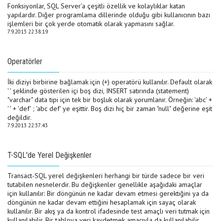
Fonksiyonlar, SQL Server’a çeşitli özellik ve kolaylıklar katan
yapılardır. Diğer programlama dillerinde olduğu gibi kullanıcının bazı
işlemleri bir çok yerde otomatik olarak yapmasını sağlar.
7.9.2013 22:38:19
Operatörler
İki diziyi birbirine bağlamak için (+) operatörü kullanılır. Default olarak
' ' şeklinde gösterilen içi boş dizi, INSERT satırında (statement)
"varchar" data tipi için tek bir boşluk olarak yorumlanır. Örneğin: 'abc' +
' ' + 'def' ; 'abc def' ye eşittir. Boş dizi hiç bir zaman "null" değerine eşit
değildir.
7.9.2013 22:37:43
T-SQL'de Yerel Değişkenler
Transact-SQL yerel değişkenleri herhangi bir türde sadece bir veri
tutabilen nesnelerdir. Bu değişkenler genellikle aşağıdaki amaçlar
için kullanılır: Bir döngünün ne kadar devam etmesi gerektiğini ya da
döngünün ne kadar devam ettiğini hesaplamak için sayaç olarak
kullanılır. Bir akış ya da kontrol ifadesinde test amaçlı veri tutmak için
kullanılabilir. Bir tabloya veri kaydetmek amacıyla da kullanılabilir.