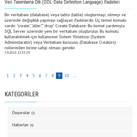
Veri Tanımlama Dili (DDL-Data Definition Language) İfadeleri
Bir veritabanı (database) veya tablo (table) oluşturmayı, silmeyi ve
üzerinde değişiklik yapmayı sağlayan ifadelerdir. Üç temel komutu
vardır: "create", "alter"," drop". Create Database: Bu komut yardımıyla
SQL Server üzerinde yeni bir veritabanı oluşturulur. Bu komutu
kullanabilmek için kullanıcının Sistem Yöneticisi (System
Administarator) veya Veritabanı kurucusu (Database Creators)
rollerinden birine sahip olması gerekir.
7.9.2013 22:33:29
1
2
3
4
5
6
7
8
9
10
...
KATEGORİLER
Duyurular
(1)
Haberler
(6)