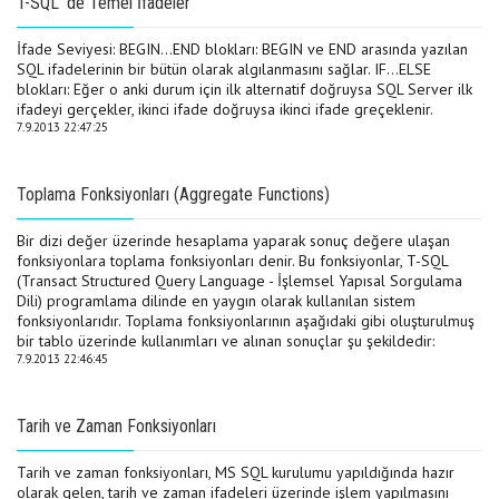
T-SQL' de Temel İfadeler
İfade Seviyesi: BEGIN...END blokları: BEGIN ve END arasında yazılan
SQL ifadelerinin bir bütün olarak algılanmasını sağlar. IF...ELSE
blokları: Eğer o anki durum için ilk alternatif doğruysa SQL Server ilk
ifadeyi gerçekler, ikinci ifade doğruysa ikinci ifade greçeklenir.
7.9.2013 22:47:25
Toplama Fonksiyonları (Aggregate Functions)
Bir dizi değer üzerinde hesaplama yaparak sonuç değere ulaşan
fonksiyonlara toplama fonksiyonları denir. Bu fonksiyonlar, T-SQL
(Transact Structured Query Language - İşlemsel Yapısal Sorgulama
Dili) programlama dilinde en yaygın olarak kullanılan sistem
fonksiyonlarıdır. Toplama fonksiyonlarının aşağıdaki gibi oluşturulmuş
bir tablo üzerinde kullanımları ve alınan sonuçlar şu şekildedir:
7.9.2013 22:46:45
Tarih ve Zaman Fonksiyonları
Tarih ve zaman fonksiyonları, MS SQL kurulumu yapıldığında hazır
olarak gelen, tarih ve zaman ifadeleri üzerinde işlem yapılmasını