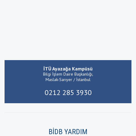
İTÜ Ayazağa Kampüsü
Bilgi İşlem Daire Başkanlığı,
Maslak-Sarıyer / İstanbul
0212 285 3930
BİDB YARDIM