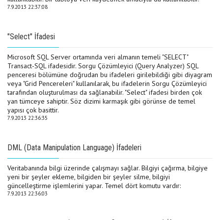
7.9.2013 22:37:08
"Select" İfadesi
Microsoft SQL Server ortamında veri almanın temeli "SELECT"
Transact-SQL ifadesidir. Sorgu Çözümleyici (Query Analyzer) SQL
penceresi bölümüne doğrudan bu ifadeleri girilebildiği gibi diyagram
veya "Grid Pencereleri" kullanılarak, bu ifadelerin Sorgu Çözümleyici
tarafından oluşturulması da sağlanabilir. "Select" ifadesi birden çok
yan tümceye sahiptir. Söz dizimi karmaşık gibi görünse de temel
yapısı çok basittir.
7.9.2013 22:36:35
DML (Data Manipulation Language) İfadeleri
Veritabanında bilgi üzerinde çalışmayı sağlar. Bilgiyi çağırma, bilgiye
yeni bir şeyler ekleme, bilgiden bir şeyler silme, bilgiyi
güncelleştirme işlemlerini yapar. Temel dört komutu vardır:
7.9.2013 22:36:03