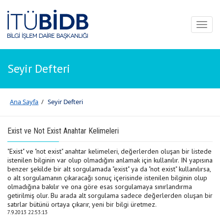
Toggl
naviga
Seyir Defteri
Ana Sayfa
/
Seyir Defteri
Exist ve Not Exist Anahtar Kelimeleri
"Exist" ve "not exist" anahtar kelimeleri, değerlerden oluşan bir listede
istenilen bilginin var olup olmadığını anlamak için kullanılır. IN yapısına
benzer şekilde bir alt sorgulamada "exist" ya da "not exist" kullanılırsa,
o alt sorgulamanın çıkaracağı sonuç içerisinde istenilen bilginin olup
olmadığına bakılır ve ona göre esas sorgulamaya sınırlandırma
getirilmiş olur. Bu arada alt sorgulama sadece değerlerden oluşan bir
satırlar bütünü ortaya çıkarır, yeni bir bilgi üretmez.
7.9.2013 22:53:13